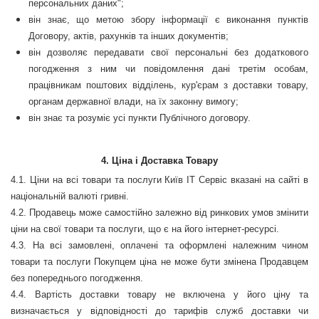
персональних даних";
він знає, що метою збору інформації є виконання пунктів
Договору, актів, рахунків та інших документів;
він дозволяє передавати свої персональні без додаткового
погодження з ним чи повідомлення дані третім особам,
працівникам поштових відділень, кур
'
єрам з доставки товару,
органам державної влади, на їх законну вимогу;
він знає та розуміє усі пункти Публічного договору.
4. Ціна і Доставка Товару
4.1. Ціни на всі товари та послуги Київ ІТ Сервіс вказані на сайті в
національній валюті гривні.
4.2. Продавець може самостійно залежно від ринкових умов змінити
ціни на свої товари та послуги, що є на його інтернет-ресурсі.
4.3. На всі замовлені, оплачені та оформлені належним чином
товари та послуги Покупцем ціна не може бути змінена Продавцем
без попереднього погодження.
4.4. Вартість доставки товару не включена у його ціну та
визначається у відповідності до тарифів служб доставки чи