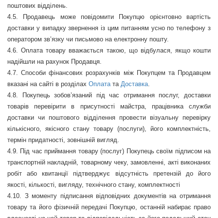
поштових відділень.
4.5.
Продавець може повідомити Покупцю орієнтовно вартість
доставки у випадку звернення із цим питанням усно по телефону з
оператором зв
’
язку чи письмово на електронну пошту.
4.6.
Оплата товару вважається такою, що відбулася, якщо кошти
надійшли на рахунок Продавця.
4.7.
Способи фінансових розрахунків між Покупцем та Продавцем
вказані на сайті в розділах
Оплата
та
Доставка
.
4.8.
Покупець зобов’язаний під час отримання послуг, доставки
товарів перевірити в присутності майстра, працівника служби
доставки чи поштового відділення провести візуальну перевірку
кількісного, якісного стану товару (послуги), його комплектність,
термін придатності, зовнішній вигляд.
4.9.
Під час приймання товару (послуг) Покупець своїм підписом на
транспортній накладній, товарному чеку, замовленні, акті виконаних
робіт або квитанції підтверджує відсутність претензій до його
якості, кількості, вигляду, технічного стану, комплектності
4.10. З моменту підписання відповідних документів на отримання
товару та його фізичній передачі Покупцю, останній набирає право