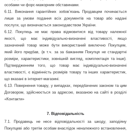
особами чи форс-мажорним обставинами.
6.11. Виконання гарантійних зобов
’
язань Продавцем починається
лише за умови подання всіх документів на товар або надані
послуги, що визначається законодавством України.
6.12.
Покупець не має права відмовитися від товару належної
якості, що має індивідуально-визначені властивості, якщо
зазначений товар може бути використаний виключно Покупцем,
який його придбав, (в т.ч. за за бажанням Покупця не стандартні
розміри, характеристики, зовнішній вигляд, комплектація та інше).
Підтвердженням того, що товар має індивідуально-визначені
властивості, є відмінність розмірів товару та інших характеристик,
що вказані в інтернет-магазині.
6.13.
Повернення товару, у випадках, передбачених законом та цим
Договором, здійснюється за адресою, вказаною на сайті в розділі
«Контакти»
7. Відповідальність
7.1.
Продавець не несе відповідальності за шкоду, заподіяну
Покупцеві або третім особам внаслідок неналежного встановлення,