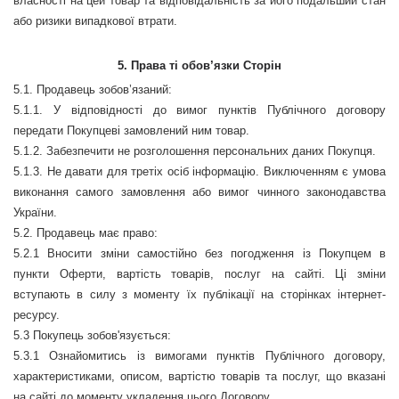
власності на цей товар та відповідальність за його подальший стан
або ризики випадкової втрати.
5. Права ті обов’язки Сторін
5.1. Продавець зобов’язаний:
5.1.1. У відповідності до вимог пунктів Публічного договору
передати Покупцеві замовлений ним товар.
5.1.2. Забезпечити не розголошення персональних даних Покупця.
5.1.3. Не давати для третіх осіб інформацію. Виключенням є умова
виконання самого замовлення або вимог чинного законодавства
України.
5.2. Продавець має право:
5.2.1 Вносити зміни самостійно без погодження із Покупцем в
пункти Оферти, вартість товарів, послуг на сайті. Ці зміни
вступають в силу з моменту їх публікації на сторінках інтернет-
ресурсу.
5.3 Покупець зобов'язується:
5.3.1 Ознайомитись із вимогами пунктів Публічного договору,
характеристиками, описом, вартістю товарів та послуг, що вказані
на сайті до моменту укладення цього Договору.