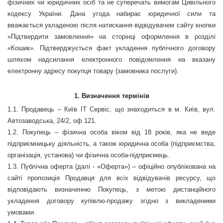
фізичних чи юридичних осіб та не суперечать вимогам Цивільного
кодексу України. Дана угода набирає юридичної сили та
вважається укладеною після натискання відвідувачем сайту кнопки
«Підтвердити замовлення» на сторінці оформлення в розділі
«Кошик». Підтверджується факт укладення публічного договору
шляхом надсилання електронного повідомлення на вказану
електронну адресу покупця товару (замовника послуги).
1.
Визначення термінів
1.1.
Продавець – Київ ІТ Сервіс, що знаходиться в м. Київ, вул.
Автозаводська, 24/2, оф 121.
1.2. Покупець – фізична особа віком від 18 років, яка не веде
підприємницьку діяльність, а також юридична особа (підприємства,
організація, установа) чи фізична особа-підприємець.
1.3. Публічна оферта (далі - «Оферта») – офіційно опублікована на
сайті пропозиція Продавця для всіх відвідувачів ресурсу, що
відповідають визначенню Покупець, з метою дистанційного
укладення договору купівлю-продажу згідно з викладеними
умовами.