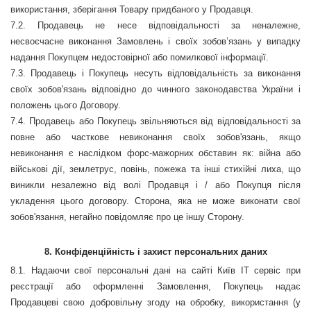
використання, зберігання Товару придбаного у Продавця.
7.2.
Продавець не несе відповідальності за неналежне,
несвоєчасне виконання Замовлень і своїх зобов’язань у випадку
надання Покупцем недостовірної або помилкової інформації.
7.3.
Продавець і Покупець несуть відповідальність за виконання
своїх зобов'язань відповідно до чинного законодавства України і
положень цього Договору.
7.4.
Продавець або Покупець звільняються від відповідальності за
повне або часткове невиконання своїх зобов'язань, якщо
невиконання є наслідком форс-мажорних обставин як: війна або
військові дії, землетрус, повінь, пожежа та інші стихійні лиха, що
виникли незалежно від волі Продавця і / або Покупця після
укладення цього договору. Сторона, яка не може виконати свої
зобов'язання, негайно повідомляє про це іншу Сторону.
8. Конфіденційність і захист персональних даних
8.1. Надаючи свої персональні дані на сайті Київ ІТ сервіс при
реєстрації або оформленні Замовлення, Покупець надає
Продавцеві свою добровільну згоду на обробку, використання (у