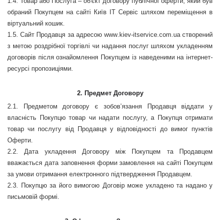
1.4. Товар або Послуга – об'єкт договору публічної оферти, який був
обраний Покупцем на сайті Київ ІТ Сервіс шляхом переміщення в
віртуальний кошик.
1.5. Сайт Продавця за адресою
www
.
kiev-itservice.com.ua створений
з метою роздрібної торгівлі чи надання послуг шляхом укладенням
договорів після ознайомлення Покупцем із наведеними на інтернет-
ресурсі пропозиціями.
2.
Предмет Договору
2.1. Предметом договору є зобов
’
язання Продавця віддати у
власність Покупцю товар чи надати послугу, а Покупця отримати
товар чи послугу від Продавця у відповідності до вимог пунктів
Оферти.
2.2. Дата укладення Договору між Покупцем та Продавцем
вважається дата заповнення форми замовлення на сайті Покупцем
за умови отримання електронного підтвердження Продавцем.
2.3. Покупцю за його вимогою Договір може укладено та надано у
письмовій формі.