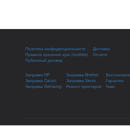
Политика конфиденциальности
Доставка
Правила хранения куки (cookies)
Оплата
Публичный договор
Заправка HP
Заправка Brother
Восстановл
Заправка Canon
Заправка Xerox
Гарантии
Заправка Samsung
Ремонт принтеров
Чаво