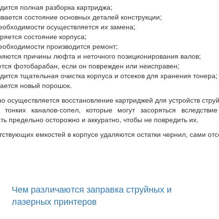
дится полная разборка картриджа;
вается состояние основных деталей конструкции;
еобходимости осуществляется их замена;
ряется состояние корпуса;
еобходимости производится ремонт;
няются причины люфта и неточного позиционирования валов;
тся фотобарабан, если он поврежден или неисправен;
дится тщательная очистка корпуса и отсеков для хранения тонера;
ается новый порошок.
о осуществляется восстановление картриджей для устройств стру
и тонких каналов-сопел, которые могут засоряться вследстви
ть предельно осторожно и аккуратно, чтобы не повредить их.
тствующих емкостей в корпусе удаляются остатки чернил, сами от
Чем различаются заправка струйных и
лазерных принтеров