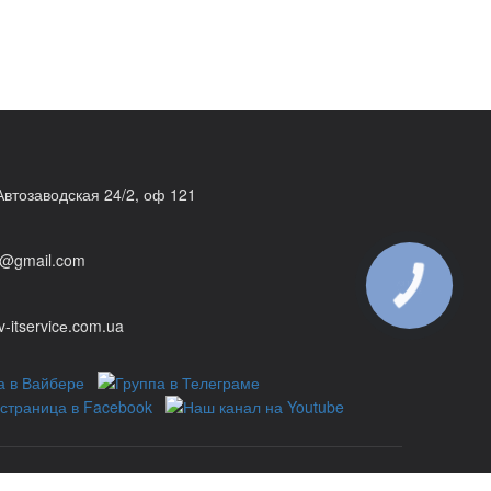
 Автозаводская 24/2, оф 121
@gmail.com
КНОПКА
ЗВ'ЯЗКУ
v-itservicе.com.ua