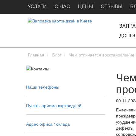
УСЛУГИ
О НАС
ЦЕНЫ
ОТЗЫВЫ
Б
ЗАПРА
ДОПОЛ
Главная
Блог
Чем отличается восстановление 
Чем
про
Наши телефоны
09.11.202
Пункты приема картриджей
Ежеднев
преждевр
ухудшени
Адрес офиса / склада
дефекты 
сопровож