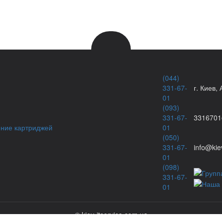
(044)
331-67-
г. Киев,
01
(093)
331-67-
3316701
ение картриджей
01
(050)
331-67-
info@kie
01
(098)
331-67-
01
© kiev-itservice.com.ua