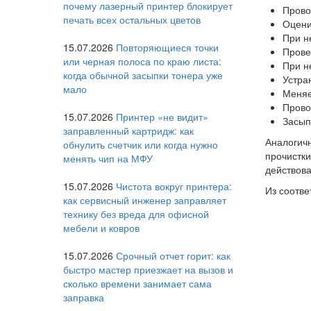
почему лазерный принтер блокирует
Прово
печать всех остальных цветов
Оцени
При н
15.07.2026
Повторяющиеся точки
Прове
или черная полоса по краю листа:
При н
когда обычной засыпки тонера уже
Устра
мало
Меняе
Прово
15.07.2026
Принтер «не видит»
Засып
заправленный картридж: как
Аналогичн
обнулить счетчик или когда нужно
прочистк
менять чип на МФУ
действова
15.07.2026
Чистота вокруг принтера:
Из соотве
как сервисный инженер заправляет
технику без вреда для офисной
мебели и ковров
15.07.2026
Срочный отчет горит: как
быстро мастер приезжает на вызов и
сколько времени занимает сама
заправка