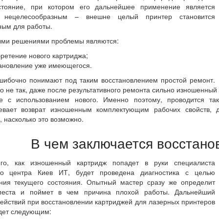
стояние, при котором его дальнейшее применение является
у нецелесообразным – внешне целый принтер становится
ным для работы.
ми решениями проблемы являются:
ретение нового картриджа;
ановление уже имеющегося.
шибочно понимают под таким восстановлением простой ремонт.
о не так, даже после результативного ремонта сильно изношенный 
е с использованием нового. Именно поэтому, проводится т
евает возврат изношенным комплектующим рабочих свойств, д
, насколько это возможно.
В чем заключается восстано
го, как изношенный картридж попадет в руки специалиста
го центра Киев ИТ, будет проведена диагностика с целью
ния текущего состояния. Опытный мастер сразу же определит
еста и поймет в чем причина плохой работы. Дальнейший
ействий при восстановлении картриджей для лазерных принтеров
дет следующим: