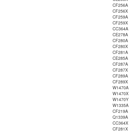
LJ-M3035
CF256A
LJ-P3005
CF256X
CF259A
LJ-1160
CF259X
LJ-1320
CC364A
LJ-3390
CE278A
LJ-3392
CF280A
LJ-M1120
CF280X
CF281A
LJ-M1522
CE285A
LJ-P1505
CF287A
LJ-P1000ser
CF287X
LJ-P1002
CF289A
LJ-P1003
CF289X
W1470A
LJ-P1004
W1470X
LJ-P1005
W1470Y
LJ-P1006
W1335A
LJ-P1007
CF219A
LJ-P1008
Q1339A
CC364X
LJ-P1009
CF281X
LJ-1200