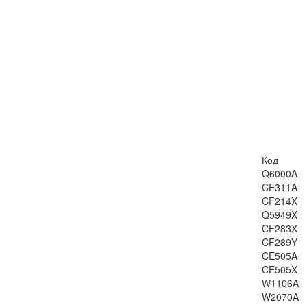
LJ-9040
LJ-9050
LJ-M9040
LJ-M9050
LJ-4240
LJ-4250
LJ-4350
LJ-4300
LJ-4200
Код
LJ-5000
Q6000A
LJ-5100
CE311A
LJ-4000
CF214X
LJ-4050
Q5949X
LJ-M806
CF283X
CF289Y
LJ-M830
CE505A
LJ-1150
CE505X
LJ-3100
W1106A
LJ-3150
W2070A