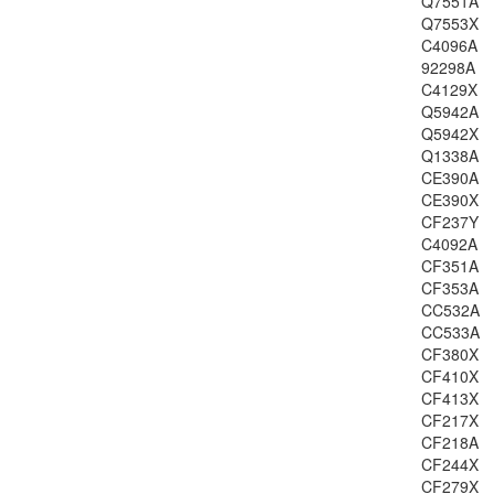
Q7551A
LJ-3055
Q7553X
LJ-M1005
C4096A
LJ-M1319
92298A
LJ-2400ser
C4129X
LJ-2410
Q5942A
Q5942X
LJ-2420
Q1338A
LJ-2430
CE390A
LJ-2300
CE390X
LJ-P2050
CF237Y
LJ-P2055
C4092A
CF351A
F-158200
CF353A
LBP-6000
CC532A
LBP-6020
CC533A
LBP-6030
CF380X
MF-3010
CF410X
CF413X
CLJ-1500
CF217X
CLJ-2500
CF218A
CLJ-CM1312
CF244X
CLJ-CP1210
CF279X