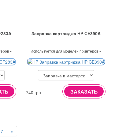
F283A
Заправка картриджа HP CE390A
теров
Используется для моделей принтеров
АТЬ
ЗАКАЗАТЬ
740 грн
7
»