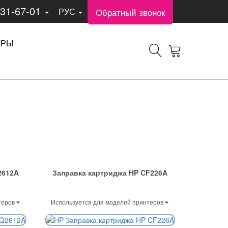
331-67-01
Обратный звонок
РУС
ЕРЫ
2612A
Заправка картриджа HP CF226A
теров
Используется для моделей принтеров