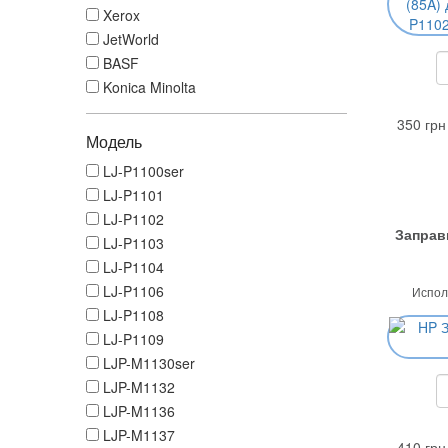
Xerox
JetWorld
BASF
Konica Minolta
350 грн
Модель
LJ-P1100ser
LJ-P1101
LJ-P1102
Заправ
LJ-P1103
LJ-P1104
LJ-P1106
Испол
LJ-P1108
LJ-P1109
LJP-M1130ser
LJP-M1132
LJP-M1136
LJP-M1137
410 грн