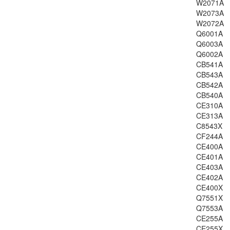
LJ-5L
W2071A
W2073A
LJ-6L
W2072A
LJ-M4555
Q6001A
LJ-M601
Q6003A
LJ-M602
Q6002A
LJ-M603
CB541A
CB543A
LJP-M125
CB542A
LJP-M126
CB540A
LJP-M127
CE310A
LJP-M128
CE313A
LJP-M201
C8543X
CF244A
LJP-M225
CE400A
LJ-M525
CE401A
LJ-P3015
CE403A
LJP-M521
CE402A
LJ-M2727
CE400X
Q7551X
LJ-P2014
Q7553A
LJ-P2015
CE255A
LJ-M3027
CE255X