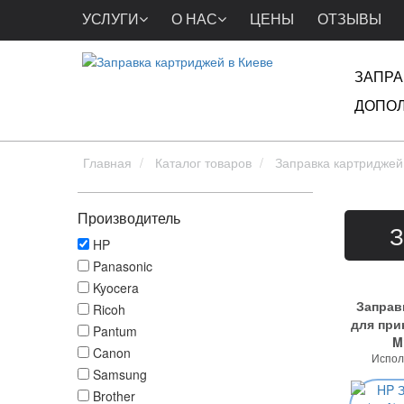
УСЛУГИ
О НАС
ЦЕНЫ
ОТЗЫВЫ
ЗАПРА
ДОПОЛ
Главная
Каталог товаров
Заправка картриджей
Производитель
З
HP
Panasonic
Kyocera
Заправ
Ricoh
для при
Pantum
M
Canon
Испол
Samsung
Brother