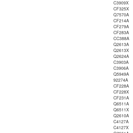
C3909X
LJ-1220
CF325X
LJ-3300
Q7570A
LJ-3310
CF214A
CF279A
LJ-3320
CF283A
LJ-3330
CC388A
LJ-3380
Q2613A
LJ-1300
Q2613X
LJ-1010
Q2624A
C3903A
LJ-1012
C3906A
LJ-1015
Q5949A
LJ-1018
92274A
LJ-1020
CF228A
LJ-1022
CF228X
CF231A
LJ-3015
Q6511A
LJ-3020
Q6511X
LJ-3030
Q2610A
LJ-3050
C4127A
LJ-3052
C4127X