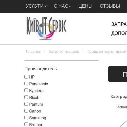
УСЛУГИ
О НАС
ЦЕНЫ
ОТЗЫВЫ
ЗАПРА
ДОПОЛ
Главная
Каталог товаров
Продажа картриджей
Производитель
П
HP
Panasonic
Kyocera
Картрид
Ricoh
Pantum
Испол
Canon
Samsung
Brother