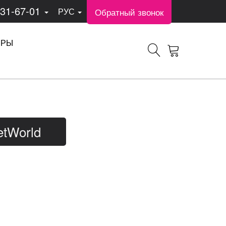
331-67-01
Обратный звонок
РУС
ЕРЫ
etWorld