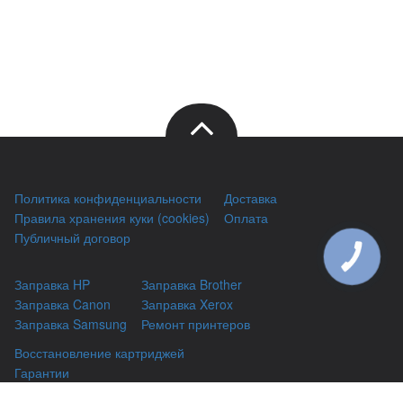
Политика конфиденциальности
Доставка
Правила хранения куки (cookies)
Оплата
Публичный договор
КНОПКА
ЗВ'ЯЗКУ
Заправка HP
Заправка Brother
Заправка Canon
Заправка Xerox
Заправка Samsung
Ремонт принтеров
Восстановление картриджей
Гарантии
Чаво