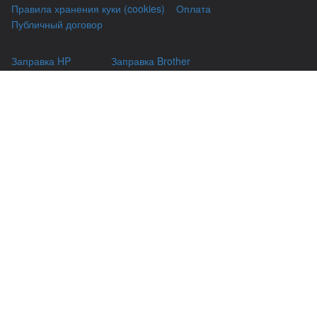
Правила хранения куки (cookies)
Оплата
Публичный договор
Заправка HP
Заправка Brother
Заправка Canon
Заправка Xerox
Заправка Samsung
Ремонт принтеров
Восстановление картриджей
Гарантии
Чаво
(044) 331-67-01
г. Киев, Автозаводская 24/2, оф 121
(093) 331-67-01
3316701@gmail.com
(050) 331-67-01
info@kiev-itservicе.com.ua
(098) 331-67-01