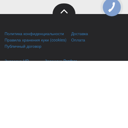
КНОПКА
ЗВ'ЯЗКУ
Политика конфиденциальности
Доставка
Правила хранения куки (cookies)
Оплата
Публичный договор
Заправка HP
Заправка Brother
Заправка Canon
Заправка Xerox
Заправка Samsung
Ремонт принтеров
Восстановление картриджей
Гарантии
Чаво
(044) 331-67-01
г. Киев, Автозаводская 24/2, оф 121
(093) 331-67-01
3316701@gmail.com