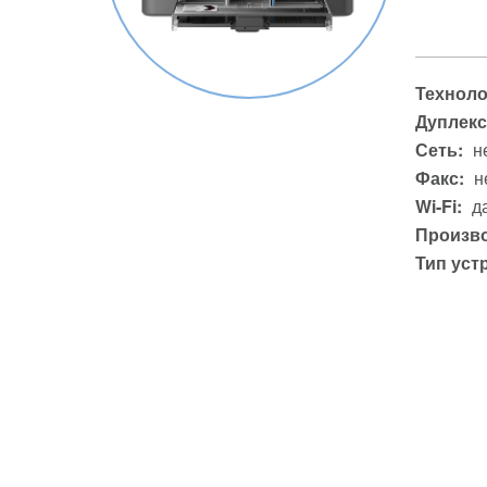
Техноло
Дуплекс
Сеть:
н
Факс:
н
Wi-Fi:
д
Произво
Тип уст