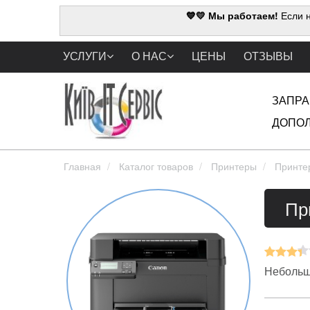
💙💛 Мы работаем!
Если н
УСЛУГИ
О НАС
ЦЕНЫ
ОТЗЫВЫ
ЗАПРА
ДОПОЛ
Главная
Каталог товаров
Принтеры
Принте
Пр
Небольш