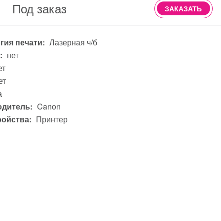
Под заказ
ЗАКАЗАТЬ
гия печати:
Лазерная ч/б
:
нет
ет
ет
а
дитель:
Canon
ройства:
Принтер