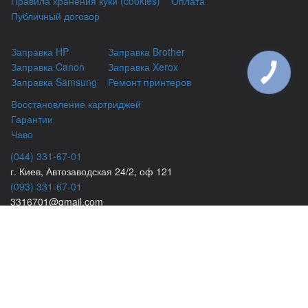
Правила хранения куки (cookies)
Оплата
Публичный договор
Заправка HP
Заправка Brother
Заправка Canon
Заправка Xerox
КНОПКА
ЗВ'ЯЗКУ
Заправка Samsung
Ремонт принтеров
Восстановление картриджей
Гарантии
Чаво
(044) 331-67-01
г. Киев, Автозаводская 24/2, оф 121
(093) 331-67-01
3316701@gmail.com
(050) 331-67-01
info@kiev-itservicе.com.ua
(098) 331-67-01