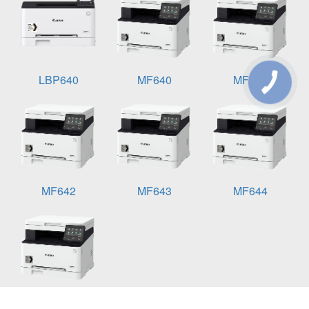
LBP640
MF640
MF641
MF642
MF643
MF644
MF645