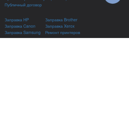
Публичный договор
Заправка HP
Заправка Brother
Заправка Canon
Заправка Xerox
Заправка Samsung
Ремонт принтеров
Восстановление картриджей
Гарантии
Чаво
(044) 331-67-01
г. Киев, Автозаводская 24/2, оф 121
(093) 331-67-01
3316701@gmail.com
(050) 331-67-01
info@kiev-itservicе.com.ua
(098) 331-67-01