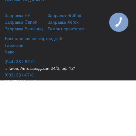
Заправка HP
Заправка Brother
Заправка Canon
Заправка Xerox
КНОПКА
ЗВ'ЯЗКУ
Заправка Samsung
Ремонт принтеров
Восстановление картриджей
Гарантии
Чаво
(044) 331-67-01
г. Киев, Автозаводская 24/2, оф 121
(093) 331-67-01
3316701@gmail.com
(050) 331-67-01
info@kiev-itservicе.com.ua
(098) 331-67-01
© kiev-itservice.com.ua