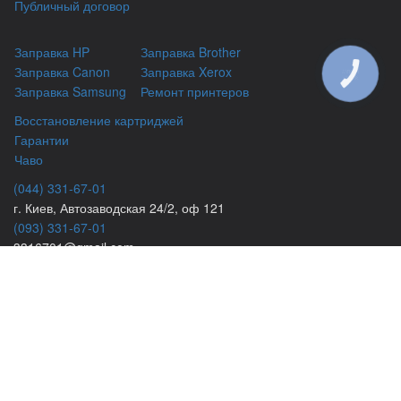
Публичный договор
Заправка HP
Заправка Brother
Заправка Canon
Заправка Xerox
КНОПКА
ЗВ'ЯЗКУ
Заправка Samsung
Ремонт принтеров
Восстановление картриджей
Гарантии
Чаво
(044) 331-67-01
г. Киев, Автозаводская 24/2, оф 121
(093) 331-67-01
3316701@gmail.com
(050) 331-67-01
info@kiev-itservicе.com.ua
(098) 331-67-01