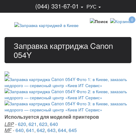
(044) 331-67-01
РУС
0
Заправка картриджа Canon
054Y
Используется для моделей принтеров
LBP
-
620
,
621
,
623
,
640
MF
-
640
,
641
,
642
,
643
,
644
,
645