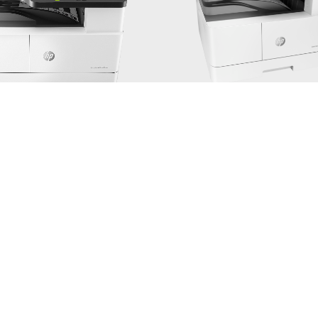
M443
M440
1335X