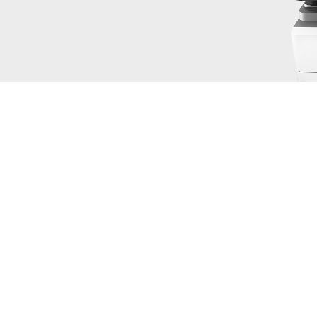
Заправка картриджа HP W1335X
Восстановление картриджа HP W1335X
Ремонт картриджа HP W1335X
Купить картридж HP W1335X
Заправка картриджа HP W
включает в себя: