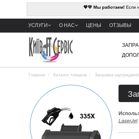
💙💛 Мы работаем!
Если н
УСЛУГИ
О НАС
ЦЕНЫ
ОТЗЫВЫ
ЗАПРА
ДОПОЛ
Главная
Каталог товаров
Заправка картриджей
За
Использ
LaserJet