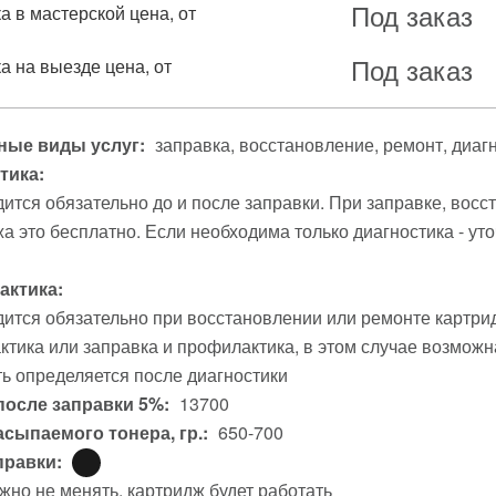
Под заказ
а в мастерской цена, от
Под заказ
а на выезде цена, от
ые виды услуг:
заправка
восстановление
ремонт
диаг
тика:
ится обязательно до и после заправки. При заправке, вос
а это бесплатно. Если необходима только диагностика - уто
ктика:
ится обязательно при восстановлении или ремонте картри
тика или заправка и профилактика, в этом случае возможна
ь определяется после диагностики
после заправки 5%:
13700
асыпаемого тонера, гр.:
650-700
правки:
жно не менять, картридж будет работать