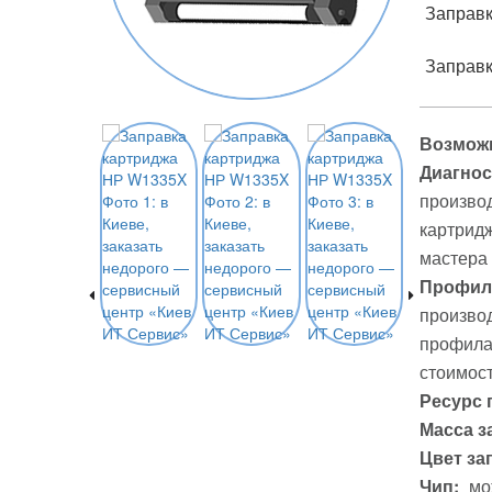
Заправк
Заправк
Возможн
Диагнос
производ
картридж
мастера
Профила
производ
профилак
стоимост
Ресурс 
Масса з
Цвет за
Чип:
мо