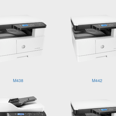
M438
M442