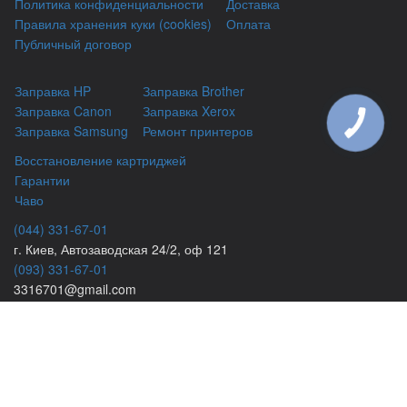
Политика конфиденциальности
Доставка
Правила хранения куки (cookies)
Оплата
Публичный договор
Заправка HP
Заправка Brother
Заправка Canon
Заправка Xerox
КНОПКА
Заправка Samsung
Ремонт принтеров
ЗВ'ЯЗКУ
Восстановление картриджей
Гарантии
Чаво
(044) 331-67-01
г. Киев, Автозаводская 24/2, оф 121
(093) 331-67-01
3316701@gmail.com
(050) 331-67-01
info@kiev-itservicе.com.ua
(098) 331-67-01