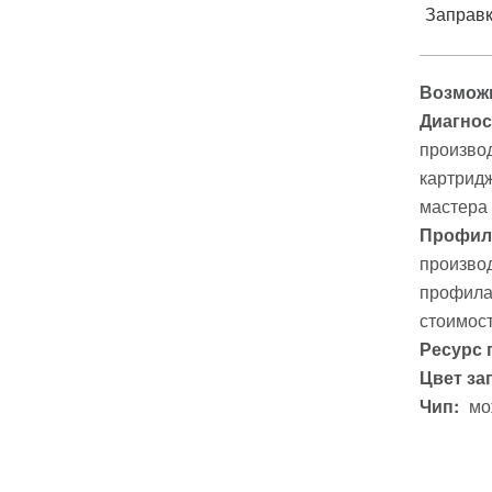
Заправк
Возможн
Диагнос
производ
картридж
мастера
Профила
производ
профилак
стоимост
Ресурс 
Цвет за
Чип:
мо