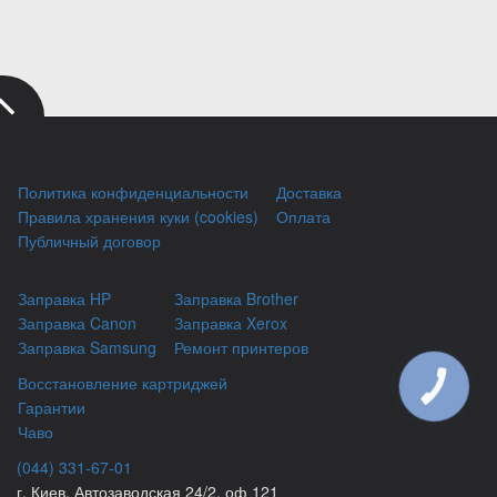
Политика конфиденциальности
Доставка
Правила хранения куки (cookies)
Оплата
Публичный договор
Заправка HP
Заправка Brother
Заправка Canon
Заправка Xerox
Заправка Samsung
Ремонт принтеров
Восстановление картриджей
КНОПКА
ЗВ'ЯЗКУ
Гарантии
Чаво
(044) 331-67-01
г. Киев, Автозаводская 24/2, оф 121