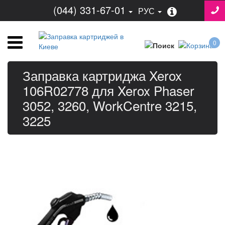
(044) 331-67-01
РУС
0
Заправка картриджа Xerox
106R02778 для Xerox Phaser
3052, 3260, WorkCentre 3215,
3225