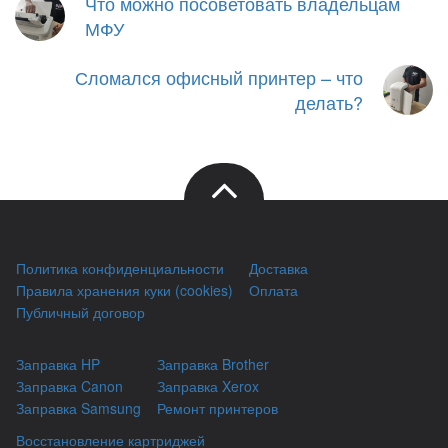
Что можно посоветовать владельцам
МФУ
Сломался офисный принтер – что
делать?
Политика конфиденциальности
Доставка
Правила хранения куки (cookies)
Оплата
Публичный договор
Заправка HP
Заправка Brother
Заправка Canon
Заправка Xerox
Заправка Samsung
Ремонт принтеров
Восстановление картриджей