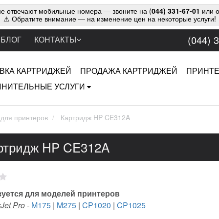
е отвечают мобильные номера — звоните на (
044) 331-67-01
или о
⚠ Обратите внимание — на изменение цен на некоторые услуги!
(044) 
БЛОГ
КОНТАКТЫ
ВКА КАРТРИДЖЕЙ
ПРОДАЖА КАРТРИДЖЕЙ
ПРИНТ
НИТЕЛЬНЫЕ УСЛУГИ
 для принтеров
Картридж HP CE312A
ртридж HP CE312A
уется для моделей принтеров
Jet Pro
-
M175
|
M275
|
CP1020
|
CP1025