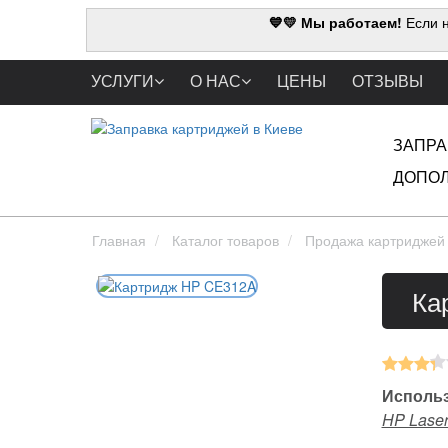
💙💛 Мы работаем!
Если н
УСЛУГИ
О НАС
ЦЕНЫ
ОТЗЫВЫ
ЗАПРА
ДОПОЛ
Главная
Каталог товаров
Продажа картриджей
Ка
Использ
HP Laser