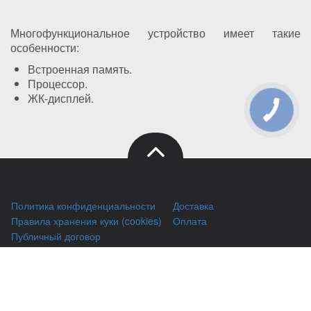
Многофункциональное устройство имеет такие
особенности:
Встроенная память.
Процессор.
ЖК-дисплей.
КНОПКА
ЗВ'ЯЗКУ
Политика конфиденциальности
Доставка
Правила хранения куки (cookies)
Оплата
Публичный договор
Заправка HP
Заправка Brother
Заправка Canon
Заправка Xerox
Заправка Samsung
Ремонт принтеров