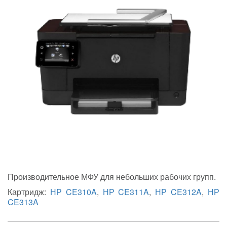
Производительное МФУ для небольших рабочих групп.
Картридж:
НР CE310A
,
НР CE311A
,
НР CE312A
,
НР
CE313A