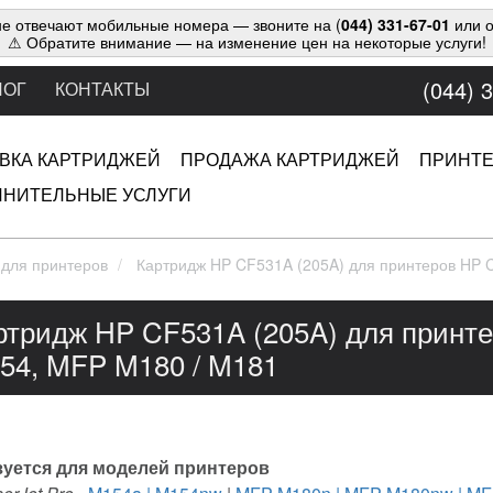
е отвечают мобильные номера — звоните на (
044) 331-67-01
или о
⚠ Обратите внимание — на изменение цен на некоторые услуги!
(044) 
ЛОГ
КОНТАКТЫ
ВКА КАРТРИДЖЕЙ
ПРОДАЖА КАРТРИДЖЕЙ
ПРИНТ
НИТЕЛЬНЫЕ УСЛУГИ
 для принтеров
Картридж HP CF531A (205A) для принтеров HP C
ртридж HP CF531A (205A) для принтер
54, MFP M180 / M181
уется для моделей принтеров