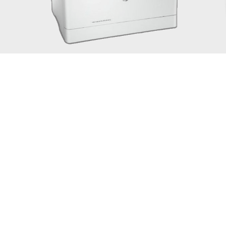
Color LaserJet Pro MFP M180n
Color LaserJet Pro MFP M180nw
5 до 32,5 °C
сительной влажности.