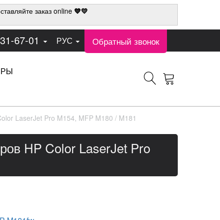
ставляйте заказ online
💙💛
331-67-01
Обратный звонок
РУС
ЕРЫ
olor LaserJet Pro M154, MFP M180 / M181
ов HP Color LaserJet Pro