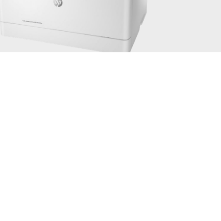
Color LaserJet Pro MFP M181fw