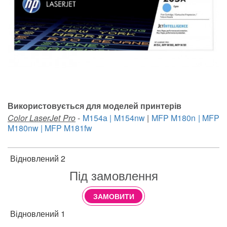
Використовується для моделей принтерів
Color LaserJet Pro
-
M154a | M154nw
|
MFP M180n | MFP
M180nw | MFP M181fw
Відновлений 2
Під замовлення
ЗАМОВИТИ
Відновлений 1