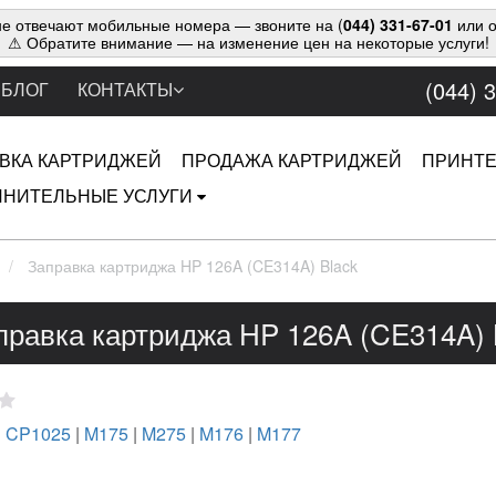
е отвечают мобильные номера — звоните на (
044) 331-67-01
или о
⚠ Обратите внимание — на изменение цен на некоторые услуги!
(044) 
БЛОГ
КОНТАКТЫ
ВКА КАРТРИДЖЕЙ
ПРОДАЖА КАРТРИДЖЕЙ
ПРИНТ
НИТЕЛЬНЫЕ УСЛУГИ
Заправка картриджа HP 126A (CE314A) Black
правка картриджа HP 126A (CE314A) 
|
CP1025
|
M175
|
M275
|
M176
|
M177