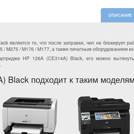
ОПИСАНИЕ
ck является то, что после заправки, чип не блокирует ра
75 / M275 / M176 / M177, а также печатным оборудованием к
артридже HP 126A (CE314A) Black, его можно вытянуть
.
) Black подходит к таким моделя