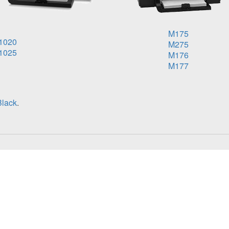
M175
1020
M275
1025
M176
M177
lack
.
6A (CE314A) Black
х картриджа;