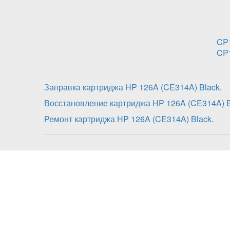
CP
CP
Заправка картриджа HP 126A (CE314A) Black
.
Восстановление картриджа HP 126A (CE314A) B
Ремонт картриджа HP 126A (CE314A) Black
.
Заправка картриджа HP 12
включает в себя:
диагностика;
разборка;
чистка от остатков тонера всех составляющи
заправка картриджа совместимым тонером;