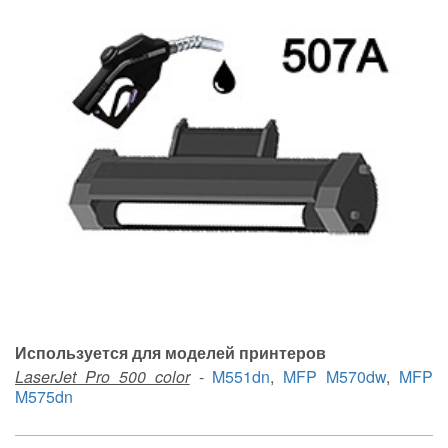
Используется для моделей принтеров
LaserJet Pro 500 color
-
M551dn
,
MFP M570dw
,
MFP
M575dn