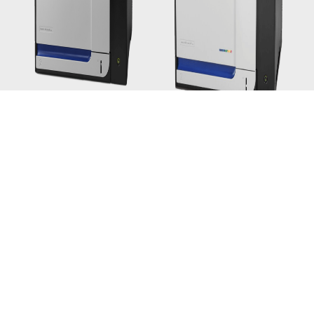
LaserJet Pro 500 color
LaserJet Enterprise 500
M570
color M575
Заправка картриджа HP CE402A
Восстановление картриджа HP CE402A
Ремонт картриджа HP CE402A
Купить картридж HP CE402A
Заправка картриджа HP
CE402A