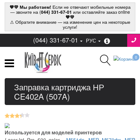
💙💛 Мы работаем!
Если не отвечают мобильные номера
— звоните на (
044) 331-67-01
или оставляйте заказ online
💙💛
⚠ Обратите внимание — на изменение цен на некоторые
услуги!
(044) 331-67-01
РУС
0
Заправка картриджа НР
CE402A (507A)
Используется для моделей принтеров
LaserJet Pro 500 color
-
M551dn
,
MFP M570dw
,
MFP