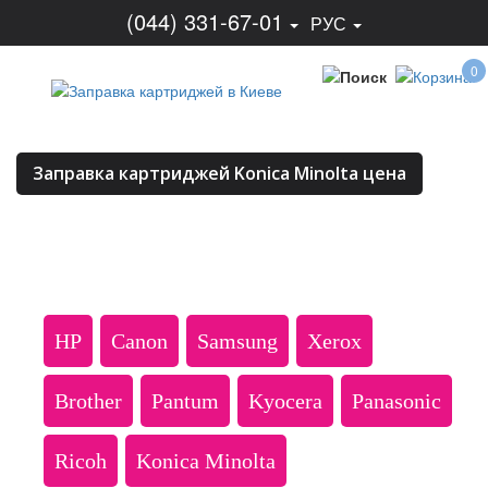
(044) 331-67-01
РУС
0
Заправка картриджей Konica Minolta цена
HP
Canon
Samsung
Xerox
Brother
Pantum
Kyocera
Panasonic
Ricoh
Konica Minolta