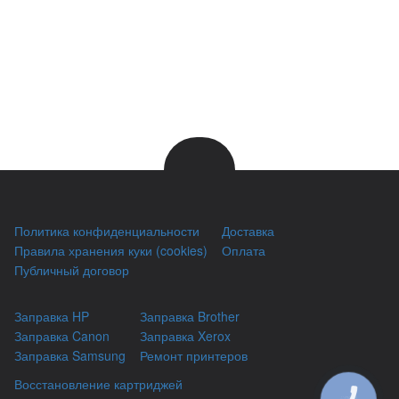
Политика конфиденциальности
Доставка
Правила хранения куки (cookies)
Оплата
Публичный договор
Заправка HP
Заправка Brother
Заправка Canon
Заправка Xerox
Заправка Samsung
Ремонт принтеров
Восстановление картриджей