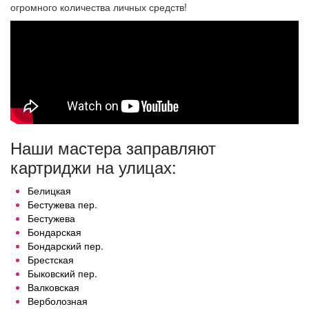
Борщаговка
огромного количества личных средств!
Заправка картриджей Софиевская Борщаговка
Заправка картриджей Чайки
Наши мастера заправляют
картриджи на улицах:
Белицкая
Бестужева пер.
Бестужева
Бондарская
Бондарский пер.
Брестская
Быковский пер.
Валковская
Верболозная