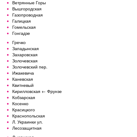
Ветрянные Горы
Вышгородская
Газопроводная
Галицкая
Гомельская
Гонгадзе
Гречко
Западынская
Захаровская
Золочевская
Золочевский пер.
Ижакевича
Каневская
Квитневый
Кирилловская ← Фрунзе
Кобзарская
Косенко
Красицкого
Краснопольская
Л. Украинки ул.
Лесозащитная