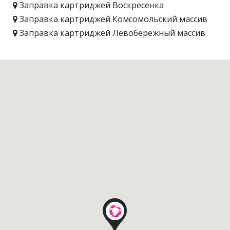
Заправка картриджей Воскресенка
Заправка картриджей Комсомольский массив
Заправка картриджей Левобережный массив
Заправка картриджей Радужный
Заправка картриджей Русановка
Заправка картриджей Соцгород
Заправка картриджей Старая Дарница
Заправка картриджей Куреневка
Заправка картриджей Минский
Заправка картриджей Оболонь
Заправка картриджей Оболонские липки
Заправка картриджей Печерские липки
Заправка картриджей Печерск
Заправка картриджей Печерский (центр)
Заправка картриджей Виноградарь
Заправка картриджей Подол
Заправка картриджей Академгородок