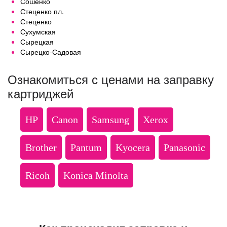
Сошенко
Стеценко пл.
Стеценко
Сухумская
Сырецкая
Сырецко-Садовая
Ознакомиться с ценами на заправку
картриджей
HP
Canon
Samsung
Xerox
Brother
Pantum
Kyocera
Panasonic
Ricoh
Konica Minolta