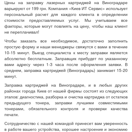
Заправка картриджей Кадетский Гай
Цены на заправку лазерных картриджей на Виноградаре
варьируют от 199 грн. Компания «Киев ИТ Сервис» использует
Заправка картриджей Корчеватое
персональный расчет для каждого клиента в определении
Заправка картриджей Рыбальский полуостров
стоимости предоставляемых услуг. Мы учитываем все
Заправка картриджей Протасов Яр
факторы, которые могут повлиять на цену, чтобы наш клиент
не переплачивал!
Заправка картриджей Университетский городок
Чтобы заказать все необходимое, достаточно заполнить
Заправка картриджей Экспоцентр Украина
простую форму и наши менеджеры свяжутся с вами в течение
Заправка картриджей Ветряные Горы
10-15 минут. Выезд специалиста к месту заправки является
Заправка картриджей Жуляны
абсолютно бесплатным. Заправщик прибудет по указанному
вами адресу через 1-3 часа после оформления заявки. В
Заправка картриджей Караваевы Дачи
среднем, заправка картриджей (Виноградарь) занимает 15-20
Заправка картриджей Пуща-Водица
минут.
Заправка картриджей Турецкий городок
Заправка картриджей на Виноградаре, и в любых других
Заправка картриджей Быковня
районах города Киев от нашей фирмы состоят из следующих
этапов: диагностика, разборка и очистка картриджа от остатков
Заправка картриджей Гидропарк
предыдущего тонера, заправки лучшими совместимыми
Заправка картриджей Красный хутор
тонерами, обязательного контроля и проверки качества
Заправка картриджей Русановские сады
печати.
Заправка картриджей Бортничи
Сотрудничество с нашей командой принесет вам уверенность
Заправка картриджей Петропавловская
в работе вашего устройства, хорошее настроение и экономию