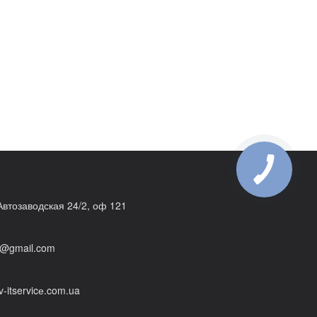
 Автозаводская 24/2, оф 121
@gmail.com
v-itservicе.com.ua