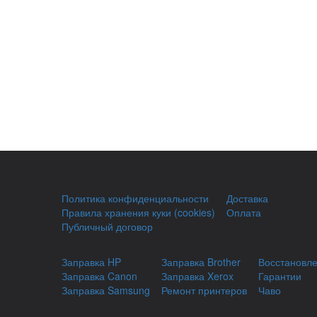
Политика конфиденциальности
Доставка
Правила хранения куки (cookies)
Оплата
Публичный договор
Заправка HP
Заправка Brother
Восстановл
Заправка Canon
Заправка Xerox
Гарантии
Заправка Samsung
Ремонт принтеров
Чаво