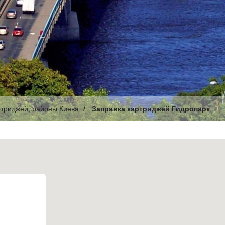
ртриджей, районы Киева
Заправка картриджей Гидропарк