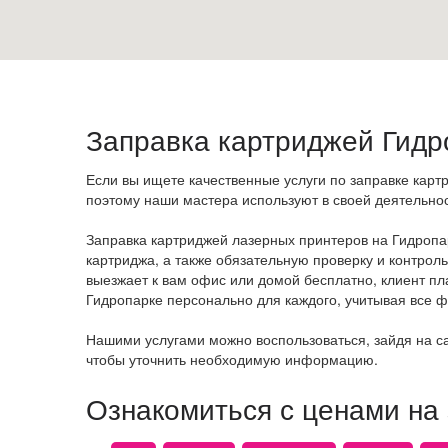
Заправка картриджей Русановка
Заправка картриджей Соцгород
Заправка картриджей Старая Дарница
Заправка картриджей Куреневка
Заправка картриджей Минский
Заправка картриджей Гидр
Заправка картриджей Оболонь
Заправка картриджей Оболонские липки
Если вы ищете качественные услуги по заправке карт
Заправка картриджей Печерские липки
поэтому наши мастера используют в своей деятельнос
Заправка картриджей Печерск
Заправка картриджей лазерных принтеров на Гидропарк
Заправка картриджей Печерский (центр)
картриджа, а также обязательную проверку и контрол
Заправка картриджей Виноградарь
выезжает к вам офис или домой бесплатно, клиент пл
Заправка картриджей Подол
Гидропарке персонально для каждого, учитывая все ф
Заправка картриджей Академгородок
Нашими услугами можно воспользоваться, зайдя на сай
Заправка картриджей Беличи
чтобы уточнить необходимую информацию.
Заправка картриджей Борщаговка
Ознакомиться с ценами на
Заправка картриджей Новобеличи
Заправка картриджей Святошин