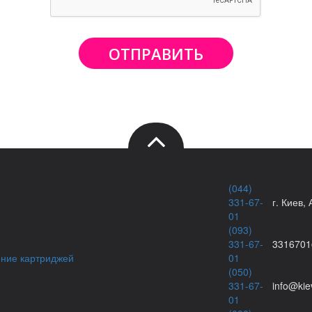
ОТПРАВИТЬ
(044)
331-67-
г. Киев,
01
(093)
331-67-
3316701
ение картриджей
01
(050)
331-67-
info@kie
01