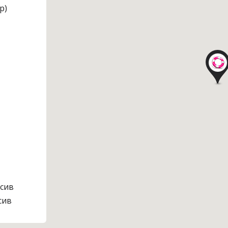
р)
сив
сив