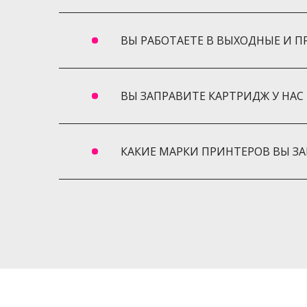
Заправка картриджей Экспоцентр Украин
Заправка картриджей Ветряные Горы
ВЫ РАБОТАЕТЕ В ВЫХОДНЫЕ И П
Заправка картриджей Жуляны
Заправка картриджей Караваевы Дачи
Заправка картриджей Пуща-Водица
ВЫ ЗАПРАВИТЕ КАРТРИДЖ У НАС 
Заправка картриджей Турецкий городок
Заправка картриджей Быковня
Заправка картриджей Гидропарк
КАКИЕ МАРКИ ПРИНТЕРОВ ВЫ ЗА
Заправка картриджей Красный хутор
Заправка картриджей Русановские сады
Заправка картриджей Бортничи
Заправка картриджей Петропавловская 
Заправка картриджей Софиевская Борща
Заправка картриджей Чайки