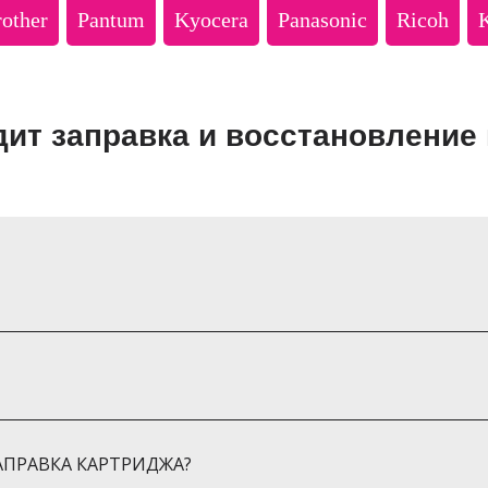
а
other
Pantum
Kyocera
Panasonic
Ricoh
дит заправка и восстановление
нтр)
тров
АПРАВКА КАРТРИДЖА?
ородок