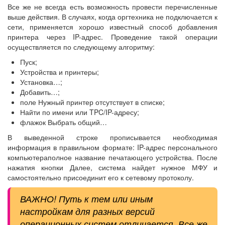
Все же не всегда есть возможность провести перечисленные
выше действия. В случаях, когда оргтехника не подключается к
сети, применяется хорошо известный способ добавления
принтера через IP-адрес. Проведение такой операции
осуществляется по следующему алгоритму:
Пуск;
Устройства и принтеры;
Установка…;
Добавить…;
поле Нужный принтер отсутствует в списке;
Найти по имени или TPC/IP-адресу;
флажок Выбрать общий…
В выведенной строке прописывается необходимая
информация в правильном формате: IP-адрес персонального
компьютераполное название печатающего устройства. После
нажатия кнопки Далее, система найдет нужное МФУ и
самостоятельно присоединит его к сетевому протоколу.
ВАЖНО! Путь к тем или иным
настройкам для разных версий
операционных систем отличается. Все же