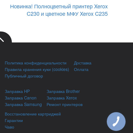
Новинка! Полноцветный принтер Xerox
C230 и цветное МФУ Xerox C235
Политика конфиденциальности
Доставка
Правила хранения куки (cookies)
Оплата
Публичный договор
Заправка HP
Заправка Brother
Заправка Canon
Заправка Xerox
Заправка Samsung
Ремонт принтеров
Восстановление картриджей
Гарантии
КНОПКА
ЗВ'ЯЗКУ
Чаво