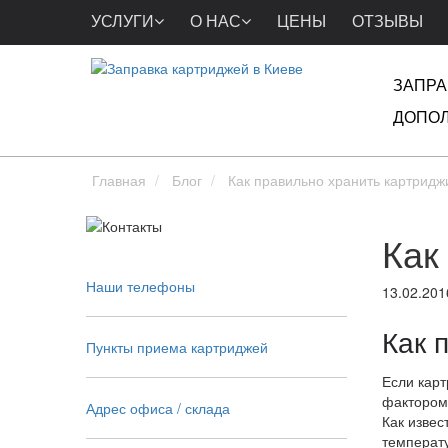
УСЛУГИ
О НАС
ЦЕНЫ
ОТЗЫВЫ
ЗАПРА
ДОПОЛ
Главная
Блог
Как правильно хранить картридж
Как
Наши телефоны
13.02.201
Как 
Пункты приема картриджей
Если карт
фактором,
Адрес офиса / склада
Как извес
температу