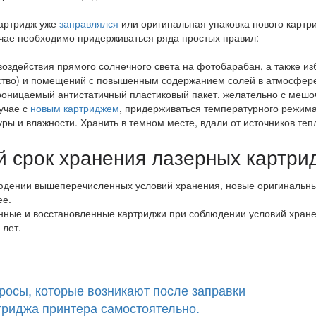
картридж уже
заправлялся
или оригинальная упаковка нового картри
чае необходимо придерживаться ряда простых правил:
воздействия прямого солнечного света на фотобарабан, а также и
тво) и помещений с повышенным содержанием солей в атмосфере. 
оницаемый антистатичный пластиковый пакет, желательно с мешо
лучае с
новым картриджем
, придерживаться температурного режима 
ры и влажности. Хранить в темном месте, вдали от источников тепл
й срок хранения лазерных картри
дении вышеперечисленных условий хранения, новые оригинальные 
ее.
ные и восстановленные картриджи при соблюдении условий хранен
 лет.
росы, которые возникают после заправки
триджа принтера самостоятельно.