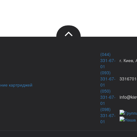
(044)
331-67-
г. Киев,
01
(093)
331-67-
3316701
ение картриджей
01
(050)
331-67-
info@kie
01
(098)
331-67-
01