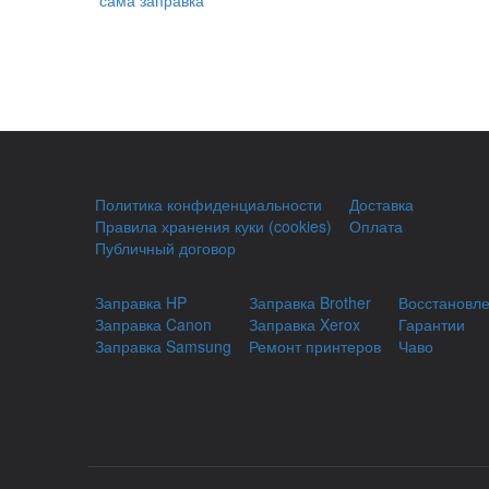
Политика конфиденциальности
Доставка
Правила хранения куки (cookies)
Оплата
Публичный договор
Заправка HP
Заправка Brother
Восстановл
Заправка Canon
Заправка Xerox
Гарантии
Заправка Samsung
Ремонт принтеров
Чаво