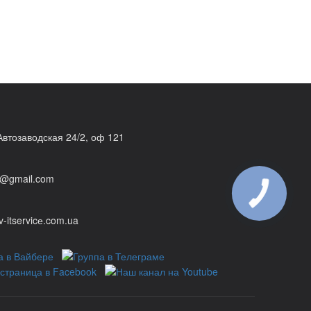
 Автозаводская 24/2, оф 121
@gmail.com
КНОПКА
ЗВ'ЯЗКУ
v-itservicе.com.ua