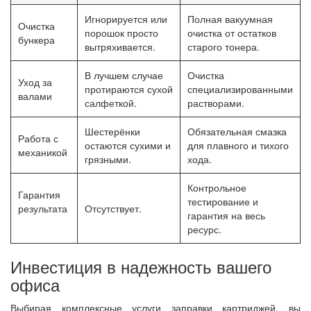
Игнорируется или
Полная вакуумная
Очистка
порошок просто
очистка от остатков
бункера
вытряхивается.
старого тонера.
В лучшем случае
Очистка
Уход за
протираются сухой
специализированными
валами
салфеткой.
растворами.
Шестерёнки
Обязательная смазка
Работа с
остаются сухими и
для плавного и тихого
механикой
грязными.
хода.
Контрольное
Гарантия
тестирование и
результата
Отсутствует.
гарантия на весь
ресурс.
Инвестиция в надежность вашего
офиса
Выбирая комплексные услуги заправки картриджей, вы