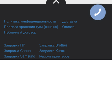
Политика конфиденциальности
Доставка
Правила хранения куки (cookies)
Оплата
Публичный договор
Заправка HP
Заправка Brother
Заправка Canon
Заправка Xerox
Заправка Samsung
Ремонт принтеров
Восстановление картриджей
Гарантии
Чаво
(044) 331-67-01
г. Киев, Автозаводская 24/2, оф 121
(093) 331-67-01
3316701@gmail.com
(050) 331-67-01
info@kiev-itservicе.com.ua