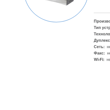
Произво
Тип уст
Техноло
Дуплекс
Сеть:
н
Факс:
н
Wi-Fi:
н