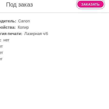
Под заказ
ЗАКАЗАТЬ
дитель:
Canon
ройства:
Копир
гия печати:
Лазерная ч/б
:
нет
ет
ет
ет