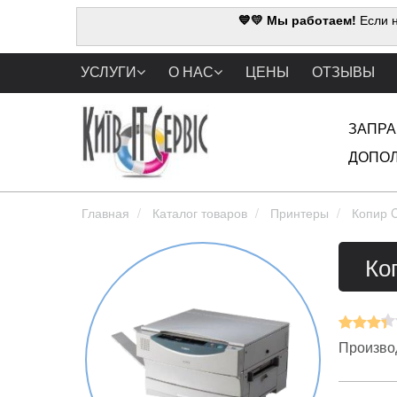
💙💛 Мы работаем!
Если н
УСЛУГИ
О НАС
ЦЕНЫ
ОТЗЫВЫ
ЗАПРА
ДОПОЛ
Главная
Каталог товаров
Принтеры
Копир 
Ко
Производ