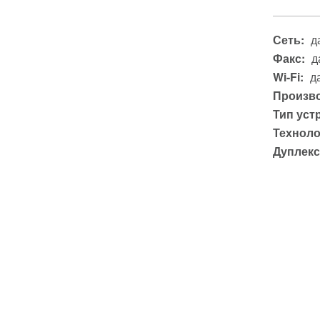
Сеть:
д
Факс:
д
Wi-Fi:
д
Произво
Тип уст
Техноло
Дуплекс