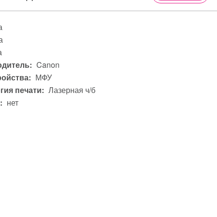
а
а
а
дитель:
Canon
ройства:
МФУ
гия печати:
Лазерная ч/б
:
нет