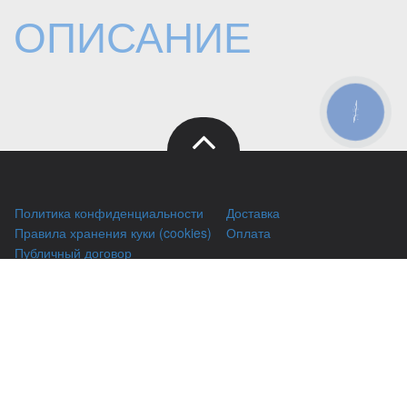
ОПИСАНИЕ
КНОПКА
ЗВ'ЯЗКУ
Политика конфиденциальности
Доставка
Правила хранения куки (cookies)
Оплата
Публичный договор
Заправка HP
Заправка Brother
Заправка Canon
Заправка Xerox
Заправка Samsung
Ремонт принтеров
Восстановление картриджей
Гарантии