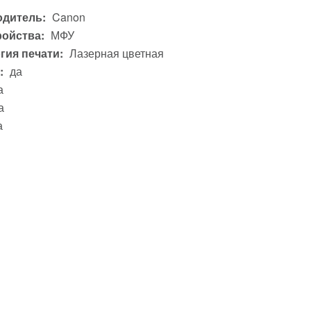
дитель:
Canon
ройства:
МФУ
гия печати:
Лазерная цветная
:
да
а
а
а