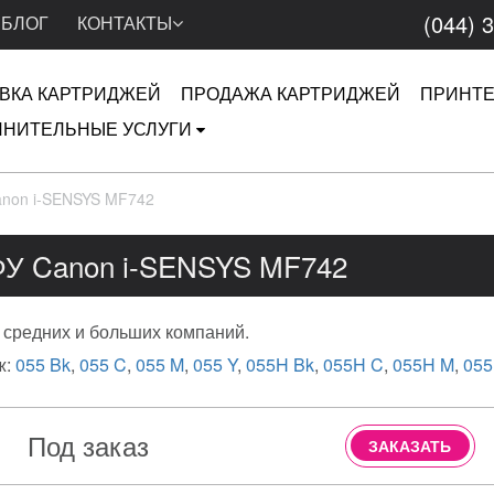
(044) 
БЛОГ
КОНТАКТЫ
ВКА КАРТРИДЖЕЙ
ПРОДАЖА КАРТРИДЖЕЙ
ПРИНТ
НИТЕЛЬНЫЕ УСЛУГИ
non i-SENSYS MF742
У Canon i-SENSYS MF742
 средних и больших компаний.
ж:
055 Bk
,
055 C
,
055 M
,
055 Y
,
055H Bk
,
055H C
,
055H M
,
055
Под заказ
ЗАКАЗАТЬ