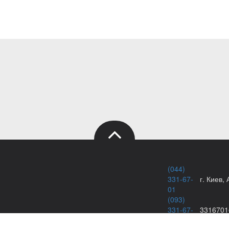
(044)
331-67-
г. Киев,
01
(093)
331-67-
3316701
ение картриджей
01