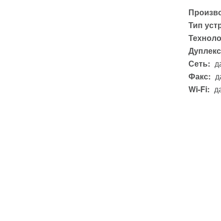
Произво
Тип уст
Техноло
Дуплекс
Сеть:
д
Факс:
д
Wi-Fi:
д