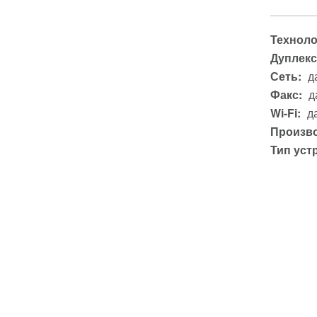
Техноло
Дуплекс
Сеть:
д
Факс:
д
Wi-Fi:
д
Произво
Тип уст