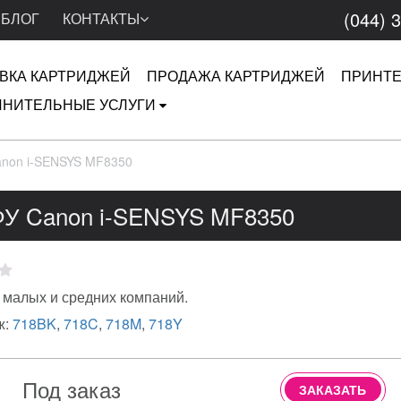
(044) 
БЛОГ
КОНТАКТЫ
ВКА КАРТРИДЖЕЙ
ПРОДАЖА КАРТРИДЖЕЙ
ПРИНТ
НИТЕЛЬНЫЕ УСЛУГИ
non i-SENSYS MF8350
У Canon i-SENSYS MF8350
 малых и средних компаний.
ж:
718BK
,
718C
,
718M
,
718Y
Под заказ
ЗАКАЗАТЬ