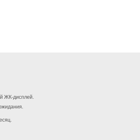
й ЖК-дисплей.
 ожидания.
есяц.