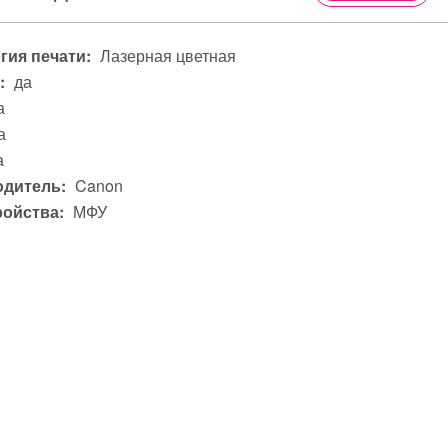
гия печати:
Лазерная цветная
:
да
а
а
а
дитель:
Canon
ройства:
МФУ