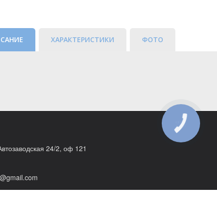
САНИЕ
ХАРАКТЕРИСТИКИ
ФОТО
КНОПКА
ЗВ'ЯЗКУ
 Автозаводская 24/2, оф 121
@gmail.com
v-itservicе.com.ua