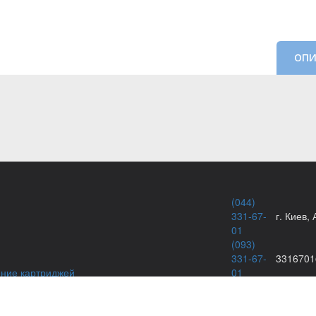
ОПИ
(044)
331-67-
г. Киев,
01
(093)
331-67-
3316701
ение картриджей
01
(050)
331-67-
info@kie
01