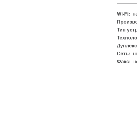
Wi-Fi:
н
Произво
Тип уст
Техноло
Дуплекс
Сеть:
н
Факс:
н