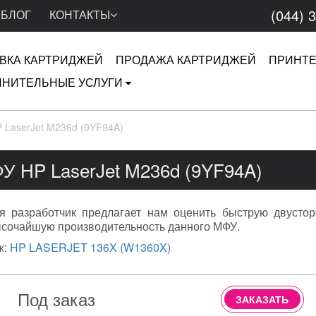
(044) 
БЛОГ
КОНТАКТЫ
ВКА КАРТРИДЖЕЙ
ПРОДАЖА КАРТРИДЖЕЙ
ПРИНТ
НИТЕЛЬНЫЕ УСЛУГИ
 LaserJet M236d (9YF94A)
У HP LaserJet M236d (9YF94A)
я разработчик предлагает нам оценить быструю двустор
ысочайшую производительность данного МФУ.
ж:
HP LASERJET 136X (W1360X)
Под заказ
ЗАКАЗАТЬ