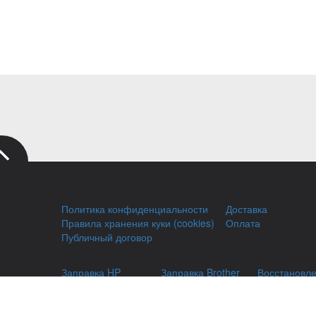
Политика конфиденциальности
Доставка
Правила хранения куки (cookies)
Оплата
Публичный договор
Заправка HP
Заправка Brother
Восстановл
Заправка Canon
Заправка Xerox
Гарантии
Заправка Samsung
Ремонт принтеров
Чаво