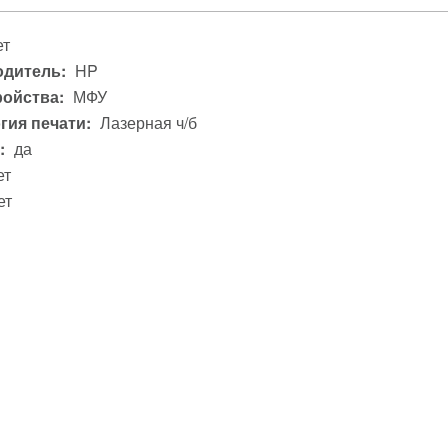
ет
дитель:
HP
ройства:
МФУ
гия печати:
Лазерная ч/б
:
да
ет
ет