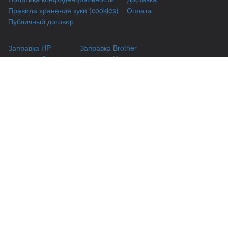
Правила хранения куки (cookies)
Оплата
Публичный договор
Заправка HP
Заправка Brother
Заправка Canon
Заправка Xerox
Заправка Samsung
Ремонт принтеров
Восстановление картриджей
Гарантии
Чаво
(044) 331-67-01
г. Киев, Автозаводская 24/2, оф 121
(093) 331-67-01
3316701@gmail.com
(050) 331-67-01
info@kiev-itservicе.com.ua
(098) 331-67-01