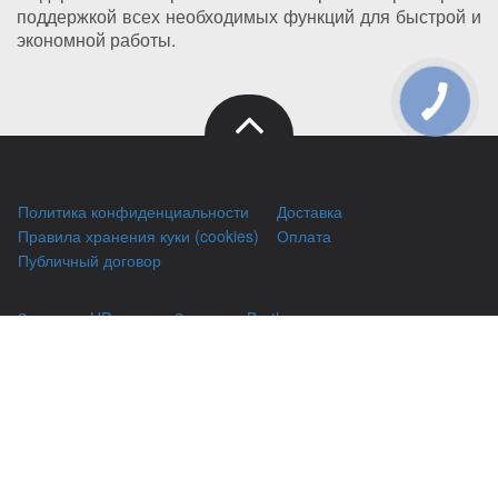
поддержкой всех необходимых функций для быстрой и
экономной работы.
Политика конфиденциальности
Доставка
Правила хранения куки (cookies)
Оплата
Публичный договор
Заправка HP
Заправка Brother
Заправка Canon
Заправка Xerox
Заправка Samsung
Ремонт принтеров
Восстановление картриджей
Гарантии
Чаво
(044) 331-67-01