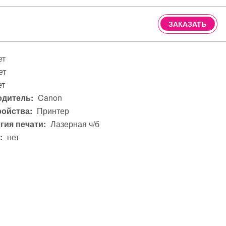
ЗАКАЗАТЬ
ет
ет
ет
дитель:
Canon
ройства:
Принтер
гия печати:
Лазерная ч/б
:
нет