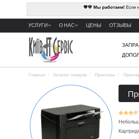
💙💛 Мы работаем!
Если н
УСЛУГИ
О НАС
ЦЕНЫ
ОТЗЫВЫ
ЗАПРА
ДОПОЛ
Главная
Каталог товаров
Принтеры
Принте
Пр
Небольш
Картрид