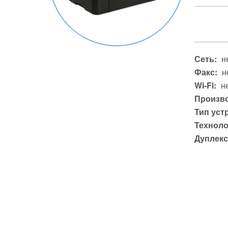
Сеть:
н
Факс:
н
Wi-Fi:
н
Произво
Тип уст
Техноло
Дуплекс