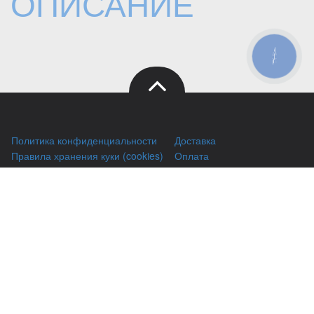
ОПИСАНИЕ
КНОПКА
ЗВ'ЯЗКУ
Политика конфиденциальности
Доставка
Правила хранения куки (cookies)
Оплата
Публичный договор
Заправка HP
Заправка Brother
Заправка Canon
Заправка Xerox
Заправка Samsung
Ремонт принтеров
Восстановление картриджей
Гарантии
Чаво