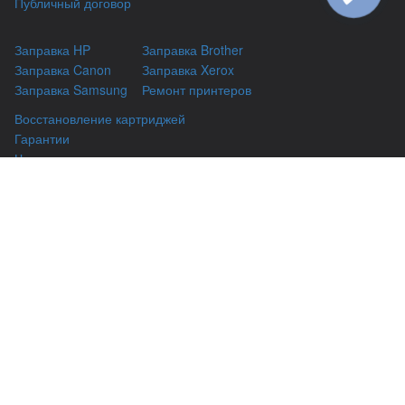
Публичный договор
Заправка HP
Заправка Brother
Заправка Canon
Заправка Xerox
Заправка Samsung
Ремонт принтеров
Восстановление картриджей
Гарантии
Чаво
(044) 331-67-01
г. Киев, Автозаводская 24/2, оф 121
(093) 331-67-01
3316701@gmail.com
(050) 331-67-01
info@kiev-itservicе.com.ua
(098) 331-67-01