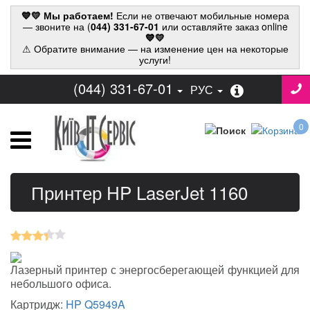
💙💛 Мы работаем!
Если не отвечают мобильные номера
— звоните на (
044) 331-67-01
или оставляйте заказ online
💙💛
⚠ Обратите внимание — на изменение цен на некоторые
услуги!
(044) 331-67-01
РУС
0
Принтер HP LaserJet 1160
Лазерный принтер с энергосберегающей функцией для
небольшого офиса.
Картридж:
HP Q5949A