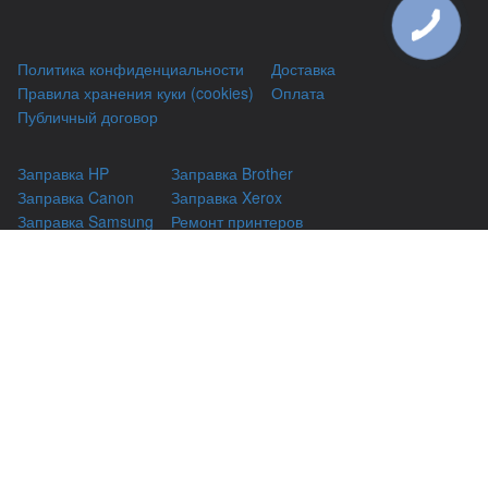
Политика конфиденциальности
Доставка
Правила хранения куки (cookies)
Оплата
Публичный договор
Заправка HP
Заправка Brother
Заправка Canon
Заправка Xerox
Заправка Samsung
Ремонт принтеров
Восстановление картриджей
Гарантии
Чаво
(044) 331-67-01
г. Киев, Автозаводская 24/2, оф 121
(093) 331-67-01
3316701@gmail.com
(050) 331-67-01
info@kiev-itservicе.com.ua
(098) 331-67-01