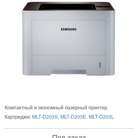
Компактный и экономный лазерный принтер.
Картриджи:
MLT-D203S
,
MLT-D203E
,
MLT-D203L
Под заказ