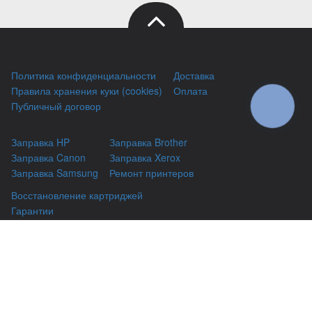
Политика конфиденциальности
Доставка
Правила хранения куки (cookies)
Оплата
Публичный договор
КНОПКА
ЗВ'ЯЗКУ
Заправка HP
Заправка Brother
Заправка Canon
Заправка Xerox
Заправка Samsung
Ремонт принтеров
Восстановление картриджей
Гарантии
Чаво
(044) 331-67-01
г. Киев, Автозаводская 24/2, оф 121
(093) 331-67-01
3316701@gmail.com
(050) 331-67-01