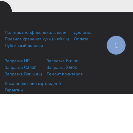
Политика конфиденциальности
Доставка
Правила хранения куки (cookies)
Оплата
Публичный договор
КНОПКА
ЗВ'ЯЗКУ
Заправка HP
Заправка Brother
Заправка Canon
Заправка Xerox
Заправка Samsung
Ремонт принтеров
Восстановление картриджей
Гарантии
Чаво
(044) 331-67-01
г. Киев, Автозаводская 24/2, оф 121
(093) 331-67-01
3316701@gmail.com
(050) 331-67-01