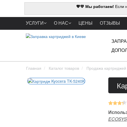
💙💛 Мы работаем!
Если н
УСЛУГИ
О НАС
ЦЕНЫ
ОТЗЫВЫ
ЗАПРА
ДОПОЛ
Главная
Каталог товаров
Продажа картриджей
Ка
Использ
ECOSYS