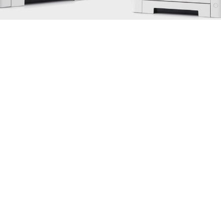
P5026
M5526
5 до 32,5 °C
сительной влажности.