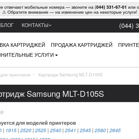
е отвечают мобильные номера — звоните на (
044) 331-67-01
или о
⚠ Обратите внимание — на изменение цен на некоторые услуги!
(044) 
БЛОГ
КОНТАКТЫ
ВКА КАРТРИДЖЕЙ
ПРОДАЖА КАРТРИДЖЕЙ
ПРИНТ
НИТЕЛЬНЫЕ УСЛУГИ
 для принтеров
Картридж Samsung MLT-D105S
ртридж Samsung MLT-D105S
уется для моделей принтеров
0
|
1915
|
2520
|
2525
|
2540
|
2541
|
2545
|
2580
|
2645