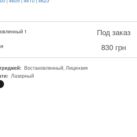
00
|
4605
|
4610
|
4623
Под заказ
овленный 1
830
грн
ия
триджей:
Востановленный
Лицензия
ати:
Лазерный