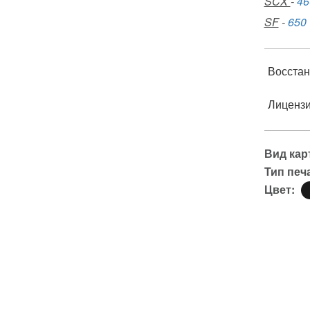
SCX
-
46
SF
-
650
Восстан
Лиценз
Вид кар
Тип печ
Цвет: