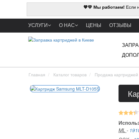
💙💛 Мы работаем!
Если н
УСЛУГИ
О НАС
ЦЕНЫ
ОТЗЫВЫ
ЗАПРА
ДОПОЛ
Главная
Каталог товаров
Продажа картриджей
Ка
Использ
ML
-
191